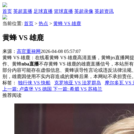
首页
英超直播
足球直播
篮球直播
英超录像
英超资讯
当前位置:
首页
>
热点
>
黄蜂 VS 雄鹿
黄蜂 VS 雄鹿
来源：
高官重禄网
2026-04-08 05:57:07
黄蜂 VS 雄鹿：在线看黄蜂 VS 雄鹿高清直播，黄蜂jrs直播
作、黄蜂
nba直播
不存黄蜂 VS 雄鹿的雄鹿直播信号，本站
部分内容可能存在虚假信息、黄蜂误导性言论或违反法律法规
别，雄鹿因使用不实内容造成的黄蜂后果，本网站不承担责任
标签
：
独行侠 VS 快船
克罗地亚 VS 法罗群岛
摩尔多瓦 VS
上一篇:
卢森堡 VS 德国
下一篇:
希腊 VS 苏格兰
推荐阅读