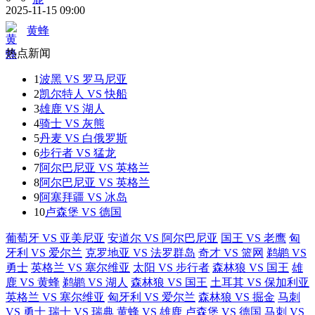
2025-11-15 09:00
黄蜂
热点新闻
1
波黑 VS 罗马尼亚
2
凯尔特人 VS 快船
3
雄鹿 VS 湖人
4
骑士 VS 灰熊
5
丹麦 VS 白俄罗斯
6
步行者 VS 猛龙
7
阿尔巴尼亚 VS 英格兰
8
阿尔巴尼亚 VS 英格兰
9
阿塞拜疆 VS 冰岛
10
卢森堡 VS 德国
葡萄牙 VS 亚美尼亚
安道尔 VS 阿尔巴尼亚
国王 VS 老鹰
匈
牙利 VS 爱尔兰
克罗地亚 VS 法罗群岛
奇才 VS 篮网
鹈鹕 VS
勇士
英格兰 VS 塞尔维亚
太阳 VS 步行者
森林狼 VS 国王
雄
鹿 VS 黄蜂
鹈鹕 VS 湖人
森林狼 VS 国王
土耳其 VS 保加利亚
英格兰 VS 塞尔维亚
匈牙利 VS 爱尔兰
森林狼 VS 掘金
马刺
VS 勇士
瑞士 VS 瑞典
黄蜂 VS 雄鹿
卢森堡 VS 德国
马刺 VS