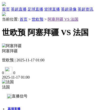
首页
英超直播
足球直播
篮球直播
英超录像
英超资讯
当前位置:
首页
>
世欧预
>
阿塞拜疆 VS 法国
世欧预 阿塞拜疆 VS 法国
阿塞拜疆
世欧预 | 2025-11-17 01:00
0
0
2025-11-17 01:00
法国
直播信号
高清直播